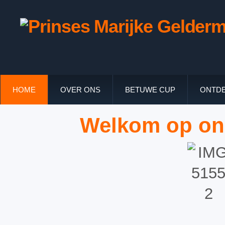
HOME
OVER ONS
BETUWE CUP
ONTDE
Welkom op on